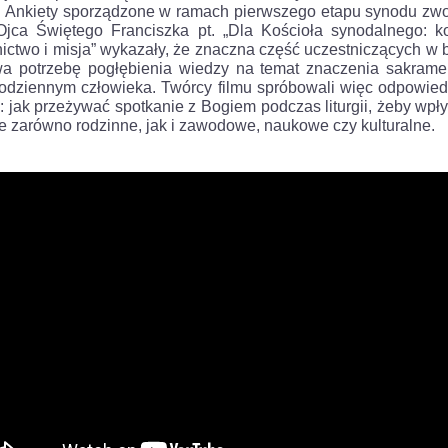
. Ankiety sporządzone w ramach pierwszego etapu synodu zw
Ojca Świętego Franciszka pt. „Dla Kościoła synodalnego: k
nictwo i misja” wykazały, że znaczna część uczestniczących w 
a potrzebę pogłębienia wiedzy na temat znaczenia sakram
codziennym człowieka. Twórcy filmu spróbowali więc odpowied
: jak przeżywać spotkanie z Bogiem podczas liturgii, żeby wpł
e zarówno rodzinne, jak i zawodowe, naukowe czy kulturalne.