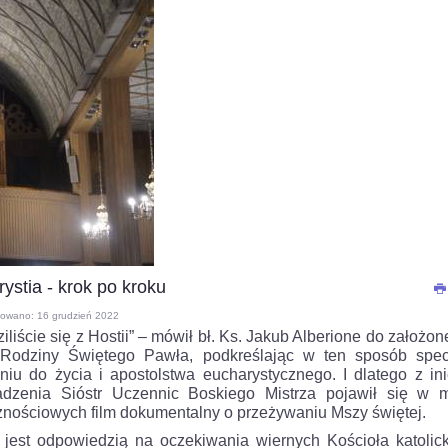
ystia - krok po kroku
kowano: 16 grudzień 2022
iliście się z Hostii” – mówił bł. Ks. Jakub Alberione do założon
 Rodziny Świętego Pawła, podkreślając w ten sposób spec
niu do życia i apostolstwa eucharystycznego. I dlatego z ini
dzenia Sióstr Uczennic Boskiego Mistrza pojawił się w 
znościowych film dokumentalny o przeżywaniu Mszy świętej.
t jest odpowiedzią na oczekiwania wiernych Kościoła katolic