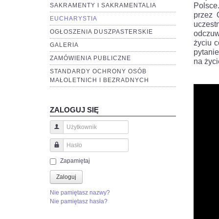
Polsce
SAKRAMENTY I SAKRAMENTALIA
przez 
EUCHARYSTIA
uczest
OGŁOSZENIA DUSZPASTERSKIE
odczuw
życiu 
GALERIA
pytanie
ZAMÓWIENIA PUBLICZNE
na życi
STANDARDY OCHRONY OSÓB
MAŁOLETNICH I BEZRADNYCH
ZALOGUJ SIĘ
Użytkownik
Hasło
Zapamiętaj
Zaloguj
Nie pamiętasz nazwy?
Nie pamiętasz hasła?