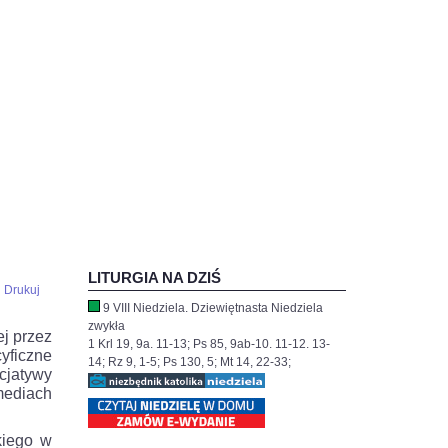
LITURGIA NA DZIŚ
Drukuj
9 VIII Niedziela. Dziewiętnasta Niedziela
zwykła
ej przez
1 Krl 19, 9a. 11-13; Ps 85, 9ab-10. 11-12. 13-
yficzne
14; Rz 9, 1-5; Ps 130, 5; Mt 14, 22-33;
cjatywy
mediach
kiego w