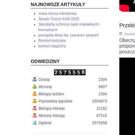
NAJNOWSZE ARTYKUŁY
nowa strona intrnetowa
Święto Trzech Króli 2025
Standardy ochrony osób małoletnich i
Przebi
bezradnych
Opubli
porządek Mszy św. czerwiec-sierpień
Obecny
Remont kościoła
propo
kamień węgielny
poszcze
ODWIEDZINY
Dzisiaj
2304
Wczoraj
5607
Bieżący tydzien
2304
Poprzednie tygodnie
2554873
Bieżący miesiąc
22162
Miniony miesiąc
87515
Ogólnie
2575558