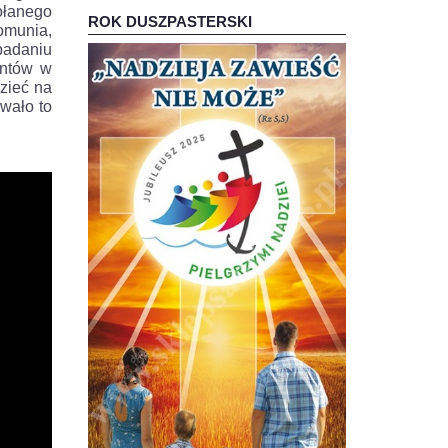
ołanego
ROK DUSZPASTERSKI
omunia,
badaniu
entów w
zieć na
ywało to