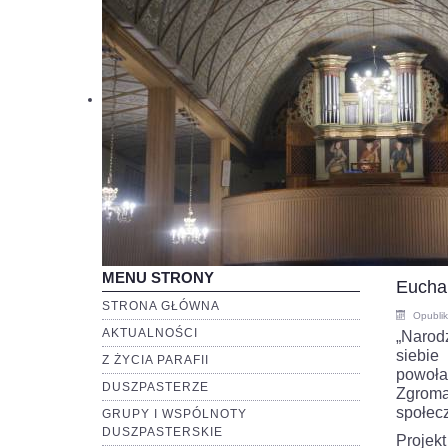
MENU STRONY
Euchar
STRONA GŁÓWNA
Opubli
AKTUALNOŚCI
„Narodz
siebie
Z ŻYCIA PARAFII
powoła
DUSZPASTERZE
Zgroma
społec
GRUPY I WSPÓLNOTY
DUSZPASTERSKIE
Projek