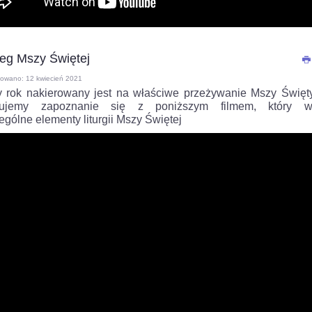
eg Mszy Świętej
kowano: 12 kwiecień 2021
 rok nakierowany jest na właściwe przeżywanie Mszy Święt
nujemy zapoznanie się z poniższym filmem, który wy
gólne elementy liturgii Mszy Świętej