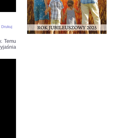
Drukuj
y. Temu
jaśnia