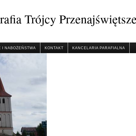
afia Trójcy Przenajświętsz
 I NABOŻEŃSTWA
KONTAKT
KANCELARIA PARAFIALNA