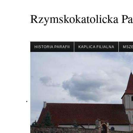
Rzymskokatolicka Par
HISTORIA PARAFII
KAPLICA FILIALNA
MSZE