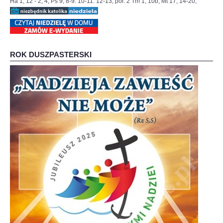
Ha 1, 12 - 2, 4; Ps 9, 8-9. 10-11. 12-13; por. 2 Tm 1, 10b; Mt 17, 14-20;
ROK DUSZPASTERSKI