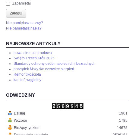
Zapamiętaj
Zaloguj
Nie pamiętasz nazwy?
Nie pamiętasz hasła?
NAJNOWSZE ARTYKUŁY
nowa strona intrnetowa
Święto Trzech Króli 2025
Standardy ochrony osób małoletnich i bezradnych
porządek Mszy św. czerwiec-sierpień
Remont kościoła
kamień węgielny
ODWIEDZINY
Dzisiaj
1901
Wczoraj
1785
Bieżący tydzien
14675