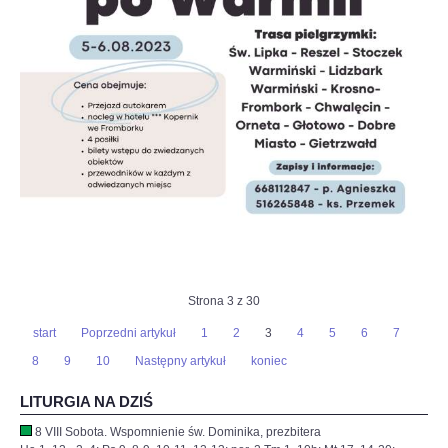
Strona 3 z 30
start
Poprzedni artykuł
1
2
3
4
5
6
7
8
9
10
Następny artykuł
koniec
LITURGIA NA DZIŚ
8 VIII Sobota. Wspomnienie św. Dominika, prezbitera