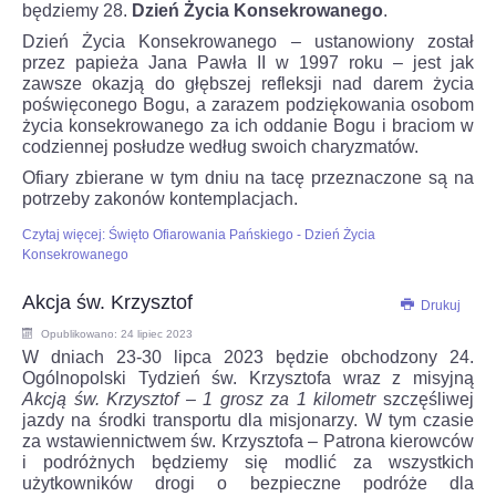
będziemy 28.
Dzień Życia Konsekrowanego
.
Dzień Życia Konsekrowanego – ustanowiony został
przez papieża Jana Pawła II w 1997 roku – jest jak
zawsze okazją do głębszej refleksji nad darem życia
poświęconego Bogu, a zarazem podziękowania osobom
życia konsekrowanego za ich oddanie Bogu i braciom w
codziennej posłudze według swoich charyzmatów.
Ofiary zbierane w tym dniu na tacę przeznaczone są na
potrzeby zakonów kontemplacjach.
Czytaj więcej: Święto Ofiarowania Pańskiego - Dzień Życia
Konsekrowanego
Akcja św. Krzysztof
Drukuj
Opublikowano: 24 lipiec 2023
W dniach 23-30 lipca 2023 będzie obchodzony 24.
Ogólnopolski Tydzień św. Krzysztofa wraz z misyjną
Akcją św. Krzysztof – 1 grosz za 1 kilometr
szczęśliwej
jazdy na środki transportu dla misjonarzy. W tym czasie
za wstawiennictwem św. Krzysztofa – Patrona kierowców
i podróżnych będziemy się modlić za wszystkich
użytkowników drogi o bezpieczne podróże dla