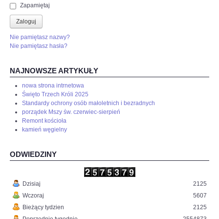
Zapamiętaj
Zaloguj
Nie pamiętasz nazwy?
Nie pamiętasz hasła?
NAJNOWSZE ARTYKUŁY
nowa strona intrnetowa
Święto Trzech Króli 2025
Standardy ochrony osób małoletnich i bezradnych
porządek Mszy św. czerwiec-sierpień
Remont kościoła
kamień węgielny
ODWIEDZINY
Dzisiaj
2125
Wczoraj
5607
Bieżący tydzien
2125