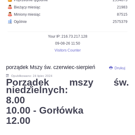
Poprzednie tygodnie
2554873
Bieżący miesiąc
21983
Miniony miesiąc
87515
Ogólnie
2575379
Your IP: 216.73.217.128
09-08-26 11:50
Visitors Counter
porządek Mszy św. czerwiec-sierpień
Drukuj
Opublikowano: 24 lipiec 2024
Porządek mszy św.
niedzielnych:
8.00
10.00 - Gorłówka
12.00