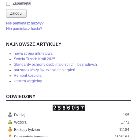
Zapamiętaj
Zaloguj
Nie pamiętasz nazwy?
Nie pamiętasz hasła?
NAJNOWSZE ARTYKUŁY
nowa strona intrnetowa
Święto Trzech Króli 2025
Standardy ochrony osób małoletnich i bezradnych
porządek Mszy św. czerwiec-sierpień
Remont kościoła
kamień węgielny
ODWIEDZINY
Dzisiaj
195
Wczoraj
1771
Bieżący tydzien
11184