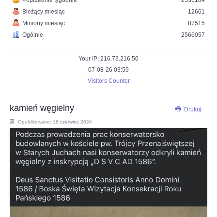
Poprzednie tygodnie
2536184
Bieżący miesiąc
12661
Miniony miesiąc
87515
Ogólnie
2566057
Your IP: 216.73.216.50
07-08-26 03:59
Visitors Counter
kamień węgielny
Drukuj
Opublikowano: 16 czerwiec 2024