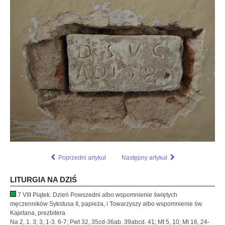
Poprzedni artykuł
Następny artykuł
LITURGIA NA DZIŚ
7 VIII Piątek. Dzień Powszedni albo wspomnienie świętych
męczenników Sykstusa II, papieża, i Towarzyszy albo wspomnienie św.
Kajetana, prezbitera
Na 2, 1. 3; 3, 1-3. 6-7; Pwt 32, 35cd-36ab. 39abcd. 41; Mt 5, 10; Mt 16, 24-