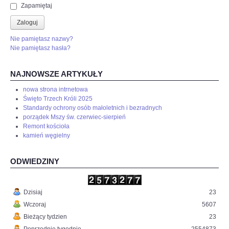
Zapamiętaj
Zaloguj
Nie pamiętasz nazwy?
Nie pamiętasz hasła?
NAJNOWSZE ARTYKUŁY
nowa strona intrnetowa
Święto Trzech Króli 2025
Standardy ochrony osób małoletnich i bezradnych
porządek Mszy św. czerwiec-sierpień
Remont kościoła
kamień węgielny
ODWIEDZINY
Dzisiaj
23
Wczoraj
5607
Bieżący tydzien
23