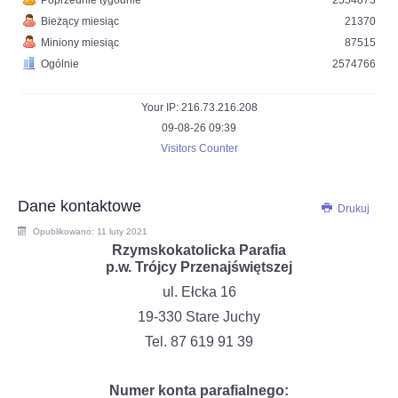
Poprzednie tygodnie
2554873
Bieżący miesiąc
21370
Miniony miesiąc
87515
Ogólnie
2574766
Your IP: 216.73.216.208
09-08-26 09:39
Visitors Counter
Dane kontaktowe
Drukuj
Opublikowano: 11 luty 2021
Rzymskokatolicka Parafia
p.w. Trójcy Przenajświętszej
ul. Ełcka 16
19-330 Stare Juchy
Tel. 87 619 91 39
Numer konta parafialnego: