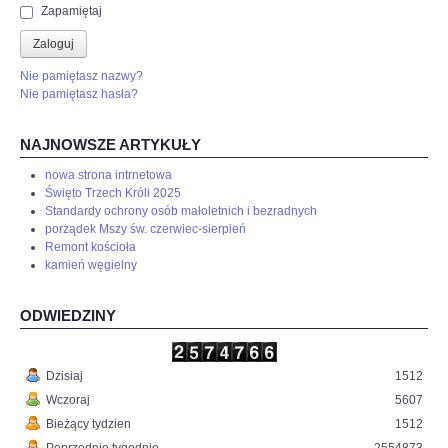
Zapamiętaj
Zaloguj
Nie pamiętasz nazwy?
Nie pamiętasz hasła?
NAJNOWSZE ARTYKUŁY
nowa strona intrnetowa
Święto Trzech Króli 2025
Standardy ochrony osób małoletnich i bezradnych
porządek Mszy św. czerwiec-sierpień
Remont kościoła
kamień węgielny
ODWIEDZINY
Dzisiaj
1512
Wczoraj
5607
Bieżący tydzien
1512