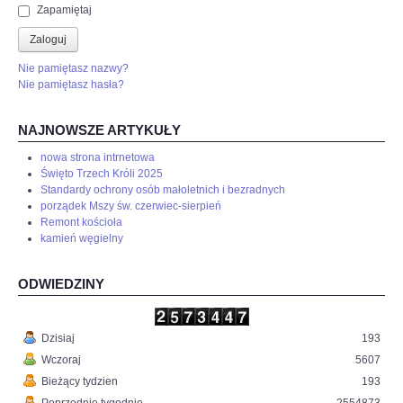
Zapamiętaj
Zaloguj
Nie pamiętasz nazwy?
Nie pamiętasz hasła?
NAJNOWSZE ARTYKUŁY
nowa strona intrnetowa
Święto Trzech Króli 2025
Standardy ochrony osób małoletnich i bezradnych
porządek Mszy św. czerwiec-sierpień
Remont kościoła
kamień węgielny
ODWIEDZINY
Dzisiaj
193
Wczoraj
5607
Bieżący tydzien
193