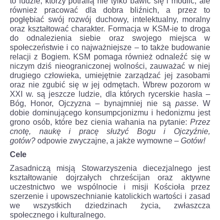
to ludzie, którzy potrafią nie tylko bawić się i modlić, ale
również pracować dla dobra bliźnich, a przez to
pogłębiać swój rozwój duchowy, intelektualny, moralny
oraz kształtować charakter. Formacja w KSM-ie to droga
do odnalezienia siebie oraz swojego miejsca w
społeczeństwie i co najważniejsze – to także budowanie
relacji z Bogiem. KSM pomaga również odnaleźć się w
niczym dziś nieograniczonej wolności, zauważać w niej
drugiego człowieka, umiejętnie zarządzać jej zasobami
oraz nie zgubić się w jej odmętach. Wbrew pozorom w
XXI w. są jeszcze ludzie, dla których rycerskie hasła –
Bóg, Honor, Ojczyzna – bynajmniej nie są
passe
. W
dobie dominującego konsumpcjonizmu i hedonizmu jest
grono osób, które bez cienia wahania na pytanie:
Przez
cnotę, naukę i pracę służyć Bogu i Ojczyźnie,
gotów?
odpowie zwyczajne, a jakże wymowne –
Gotów!
Cele
Zasadniczą misją Stowarzyszenia diecezjalnego jest
kształtowanie dojrzałych chrześcijan oraz aktywne
uczestnictwo we wspólnocie i misji Kościoła przez
szerzenie i upowszechnianie katolickich wartości i zasad
we wszystkich dziedzinach życia, zwłaszcza
społecznego i kulturalnego.