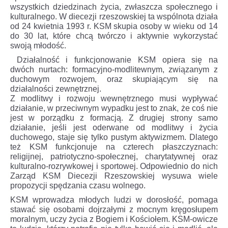
wszystkich dziedzinach życia, zwłaszcza społecznego i
kulturalnego. W diecezji rzeszowskiej ta wspólnota działa
od 24 kwietnia 1993 r. KSM skupia osoby w wieku od 14
do 30 lat, które chcą twórczo i aktywnie wykorzystać
swoją młodość.
Działalność i funkcjonowanie KSM opiera się na
dwóch nurtach: formacyjno-modlitewnym, związanym z
duchowym rozwojem, oraz skupiającym się na
działalności zewnętrznej.
Z modlitwy i rozwoju wewnętrznego musi wypływać
działanie, w przeciwnym wypadku jest to znak, że coś nie
jest w porządku z formacją. Z drugiej strony samo
działanie, jeśli jest oderwane od modlitwy i życia
duchowego, staje się tylko pustym aktywizmem. Dlatego
też KSM funkcjonuje na czterech płaszczyznach:
religijnej, patriotyczno-społecznej, charytatywnej oraz
kulturalno-rozrywkowej i sportowej. Odpowiednio do nich
Zarząd KSM Diecezji Rzeszowskiej wysuwa wiele
propozycji spędzania czasu wolnego.
KSM wprowadza młodych ludzi w dorosłość, pomaga
stawać się osobami dojrzałymi z mocnym kręgosłupem
moralnym, uczy życia z Bogiem i Kościołem. KSM-owicze