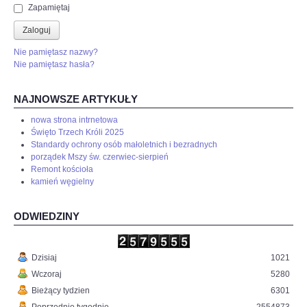
Zapamiętaj
Zaloguj
Nie pamiętasz nazwy?
Nie pamiętasz hasła?
NAJNOWSZE ARTYKUŁY
nowa strona intrnetowa
Święto Trzech Króli 2025
Standardy ochrony osób małoletnich i bezradnych
porządek Mszy św. czerwiec-sierpień
Remont kościoła
kamień węgielny
ODWIEDZINY
Dzisiaj
1021
Wczoraj
5280
Bieżący tydzien
6301