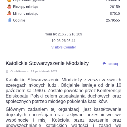
Poprzednie tygodnie
2554873
Bieżący miesiąc
26159
Miniony miesiąc
87515
Ogólnie
2579555
Your IP: 216.73.216.109
10-08-26 05:44
Visitors Counter
Katolickie Stowarzyszenie Młodzieży
Drukuj
Opublikowano: 29 październik 2022
Katolickie Stowarzyszenie Młodzieży zrzesza w swoich
szeregach młodych ludzi. Oficjalnie istnieje od dnia 10
października 1990 r. Zostało powołane przez Konferencję
Episkopatu Polski celem zaspakajania duchowych oraz
społecznych potrzeb młodego pokolenia katolików.
Głównym zadaniem tej organizacji jest kształtowanie
dojrzałych chrześcijan oraz aktywne uczestnictwo we
wspólnocie i misji Kościoła przez szerzenie oraz
upowszechnianie katolickich wartości i zasad we