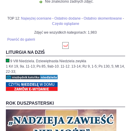
Nie znaleziono żadnych zdjęć.
TOP 12:
Najwyżej oceniane
-
Ostatnio dodane
-
Ostatnio skomentowane
-
Często oglądane
Zdjęć we wszystkich kategoriach: 1,983
Powróć do galerii
LITURGIA NA DZIŚ
9 VIII Niedziela. Dziewiętnasta Niedziela zwykła
1 Krl 19, 9a. 11-13; Ps 85, 9ab-10. 11-12. 13-14; Rz 9, 1-5; Ps 130, 5; Mt 14,
22-33;
ROK DUSZPASTERSKI