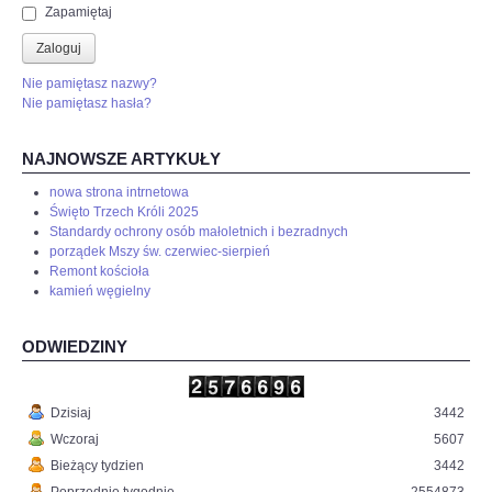
Zapamiętaj
Zaloguj
Nie pamiętasz nazwy?
Nie pamiętasz hasła?
NAJNOWSZE ARTYKUŁY
nowa strona intrnetowa
Święto Trzech Króli 2025
Standardy ochrony osób małoletnich i bezradnych
porządek Mszy św. czerwiec-sierpień
Remont kościoła
kamień węgielny
ODWIEDZINY
Dzisiaj
3442
Wczoraj
5607
Bieżący tydzien
3442