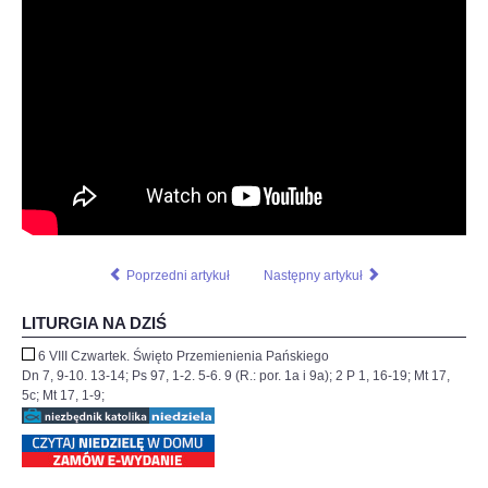
Poprzedni artykuł
Następny artykuł
LITURGIA NA DZIŚ
6 VIII Czwartek. Święto Przemienienia Pańskiego
Dn 7, 9-10. 13-14; Ps 97, 1-2. 5-6. 9 (R.: por. 1a i 9a); 2 P 1, 16-19; Mt 17,
5c; Mt 17, 1-9;