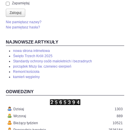
Zapamiętaj
Zaloguj
Nie pamiętasz nazwy?
Nie pamiętasz hasła?
NAJNOWSZE ARTYKUŁY
nowa strona intrnetowa
Święto Trzech Króli 2025
Standardy ochrony osób małoletnich i bezradnych
porządek Mszy św. czerwiec-sierpień
Remont kościoła
kamień węgielny
ODWIEDZINY
Dzisiaj
1303
Wczoraj
889
Bieżący tydzien
10521